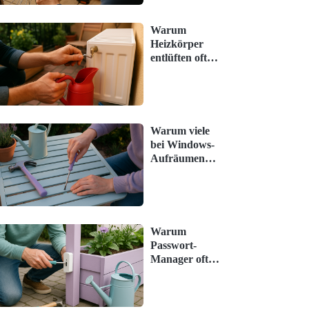
vermeidet)
Warum
Heizkörper
entlüften oft
unterschätzt
wird – und
was jetzt hilft
Warum viele
bei Windows-
Aufräumen
scheitern –
starte
stattdessen so
Warum
Passwort-
Manager oft
unterschätzt
werden – und
was jetzt hilft