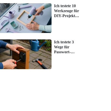
Ich testete 10
Werkzeuge für
DIY-Projekte –
das hat
überrascht
Ich testete 3
Wege für
Passwort-
Manager – das
hat überrascht