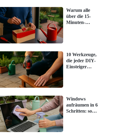
Warum alle
über die 15-
Minuten-
Küchenroutine
sprechen – und
was wirklich
stimmt
10 Werkzeuge,
die jeder DIY-
Einsteiger
braucht –
simpel erklärt
Windows
aufräumen in 6
Schritten: so
geht es ohne
Stress