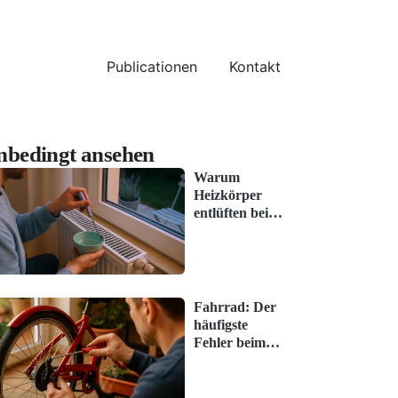
Publicationen
Kontakt
nbedingt ansehen
Warum
Heizkörper
entlüften bei
vielen nicht
funktioniert
(und wie es
klappt)
Fahrrad: Der
häufigste
Fehler beim
Frühjahrs-
Check (und
wie man ihn