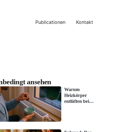
Publicationen
Kontakt
nbedingt ansehen
Warum
Heizkörper
entlüften bei
vielen nicht
funktioniert
(und wie es
klappt)