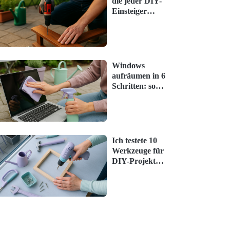
die jeder DIY-
Einsteiger
braucht –
simpel erklärt
Windows
aufräumen in 6
Schritten: so
geht es ohne
Stress
Ich testete 10
Werkzeuge für
DIY-Projekte –
das hat
überrascht