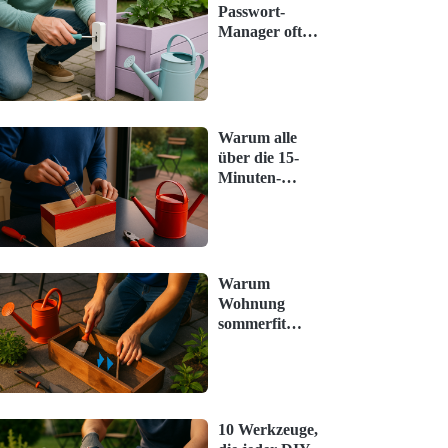
Passwort-
Manager oft
unterschätzt
werden – und
was jetzt hilft
Warum alle
über die 15-
Minuten-
Küchenroutine
sprechen – und
was wirklich
stimmt
Warum
Wohnung
sommerfit
machen oft
unterschätzt
wird – und
was jetzt hilft
10 Werkzeuge,