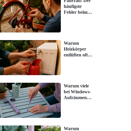
Fahrrad: Der
häufigste
Fehler beim
Frühjahrs-
Check (und
wie man ihn
vermeidet)
Warum
Heizkörper
entlüften oft
unterschätzt
wird – und
was jetzt hilft
Warum viele
bei Windows-
Aufräumen
scheitern –
starte
stattdessen so
Warum