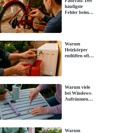
Fahrrad: Der
häufigste
Fehler beim
Frühjahrs-
Check (und
wie man ihn
vermeidet)
Warum
Heizkörper
entlüften oft
unterschätzt
wird – und
was jetzt hilft
Warum viele
bei Windows-
Aufräumen
scheitern –
starte
stattdessen so
Warum