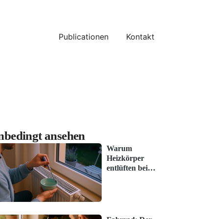
Publicationen
Kontakt
nbedingt ansehen
Warum
Heizkörper
entlüften bei
vielen nicht
funktioniert
(und wie es
klappt)