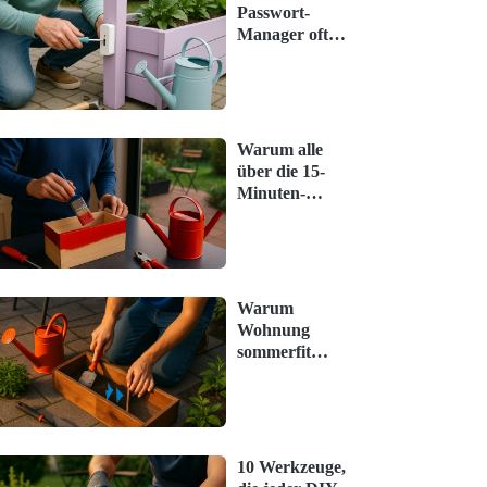
Passwort-
Manager oft
unterschätzt
werden – und
was jetzt hilft
Warum alle
über die 15-
Minuten-
Küchenroutine
sprechen – und
was wirklich
stimmt
Warum
Wohnung
sommerfit
machen oft
unterschätzt
wird – und
was jetzt hilft
10 Werkzeuge,