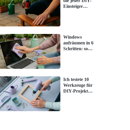
die jeder DIY-
Einsteiger
braucht –
simpel erklärt
Windows
aufräumen in 6
Schritten: so
geht es ohne
Stress
Ich testete 10
Werkzeuge für
DIY-Projekte –
das hat
überrascht